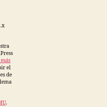
.x
stra
dPress
a más
ir el
es de
oblema
 MU
.