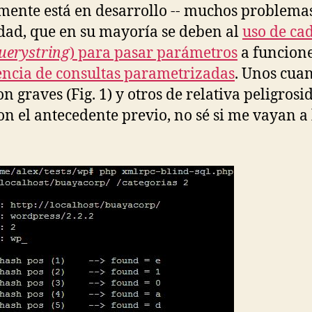
mente está en desarrollo -- muchos problema
dad, que en su mayoría se deben al
uso de ca
uerystring
) para pasar parámetros
a funcione
encia de consultas parametrizadas
. Unos cua
n graves (Fig. 1) y otros de relativa peligrosi
on el antecedente previo, no sé si me vayan a