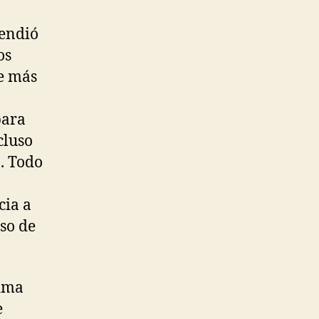
rsión
endió
rdPress?
os
e más
para
cluso
). Todo
cia a
so de
tima
e