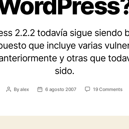
WordPress
ss 2.2.2 todavía sigue siendo 
puesto que incluye varias vulne
anteriormente y otras que todav
sido.
on
By
alex
6 agosto 2007
19 Comments
Post
Post
¿E
author
date
se
co
la
nu