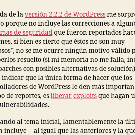
ve
de
ida de la
versión 2.2.2 de WordPress
me sorpr
Wo
o porque no incluye las correcciones a algun
mas de seguridad
que fueron reportados hac
mes, si bien es cierto que éstos no son muy
osos*, no se me ocurre ningún motivo válido 
erlos resuelto (si mi memoria no me falla, in
parches con posibles alternativas de solución
 indicar que la única forma de hacer que los
olladores de WordPress le den más importan
po de reportes, es
liberar
exploits
que hagan u
vulnerabilidades.
ando al tema inicial, lamentablemente la úl
 incluye -- al igual que las anteriores y la qu