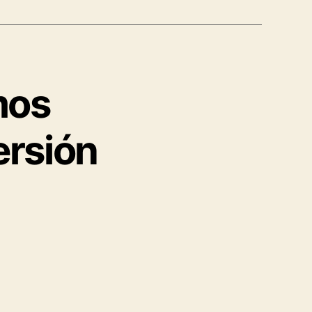
mos
ersión