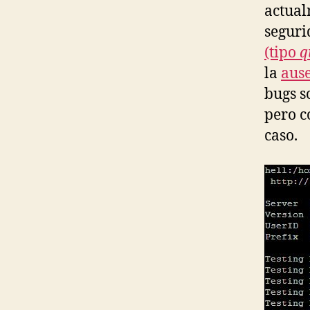
actual
seguri
(tipo
q
la
aus
bugs so
pero c
caso.