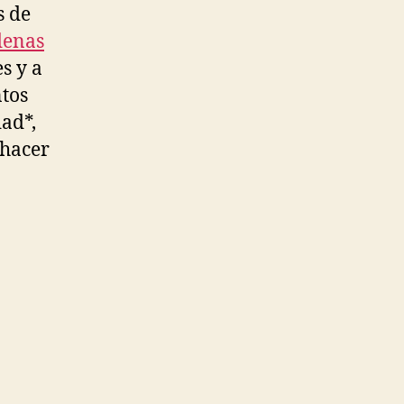
s de
denas
s y a
ntos
dad*,
 hacer