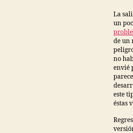
La sal
un poc
proble
de un 
peligr
no hab
envié 
parece
desarr
este ti
éstas 
Regres
versión