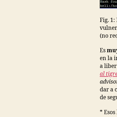
Fig. 1
vulner
(no re
Es
muy
en la 
a libe
al tigr
adviso
dar a 
de seg
* Esos