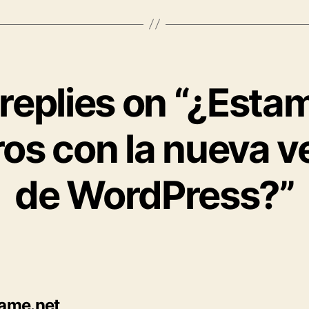
 replies on “¿Esta
os con la nueva v
de WordPress?”
says:
ame.net