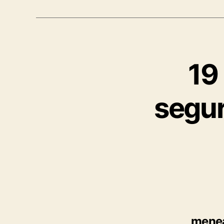
19
segur
mene