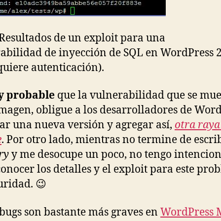
: Resultados de un exploit para una
abilidad de inyección de SQL en WordPress 2
quiere autenticación).
 probable
que la vulnerabilidad que se mue
imagen, obligue a los desarrolladores de Wor
rar una nueva versión y agregar así,
otra ray
e
. Por otro lado, mientras no termine de escrib
ry
y me desocupe un poco, no tengo intencion
conocer los detalles y el exploit para este pr
uridad. 😉
 bugs son bastante más graves en
WordPress