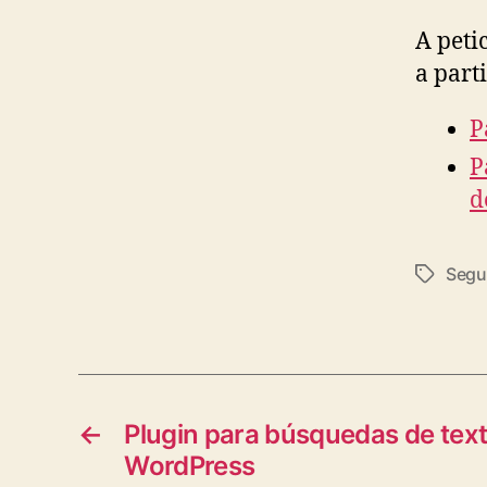
A peti
a part
P
P
d
Segu
Tags
←
Plugin para búsquedas de tex
WordPress