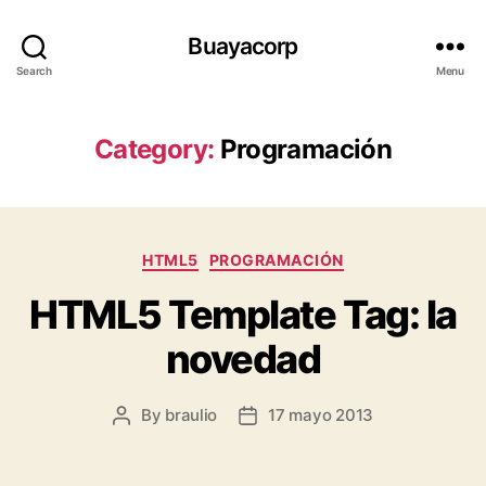
Buayacorp
Search
Menu
Category:
Programación
Categories
HTML5
PROGRAMACIÓN
HTML5 Template Tag: la
novedad
By
braulio
17 mayo 2013
Post
Post
author
date