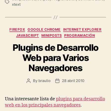
Tags
xtext
Categories
FIREFOX
GOOGLE CHROME
INTERNET EXPLORER
JAVASCRIPT
MINIPOSTS
PROGRAMACIÓN
Plugins de Desarrollo
Web para Varios
Navegadores
By
braulio
28 abril 2010
Post
Post
author
date
Una interesante lista de
plugins para desarrollo
web en los principales navegadores
.