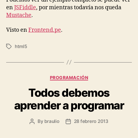
en
JSFiddle
, por mientras todavía nos queda
Mustache
.
Visto en
Frontend.pe
.
html5
Tags
Categories
PROGRAMACIÓN
Todos debemos
aprender a programar
By
braulio
28 febrero 2013
Post
Post
author
date