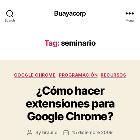
Buayacorp
Search
Menu
Tag:
seminario
Categories
GOOGLE CHROME
PROGRAMACIÓN
RECURSOS
¿Cómo hacer
extensiones para
Google Chrome?
By
braulio
15 diciembre 2009
Post
Post
author
date