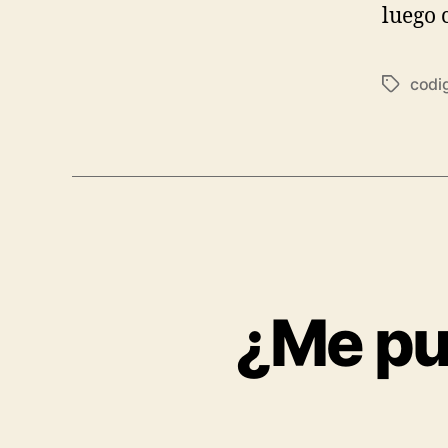
luego 
codi
Tags
¿Me pu