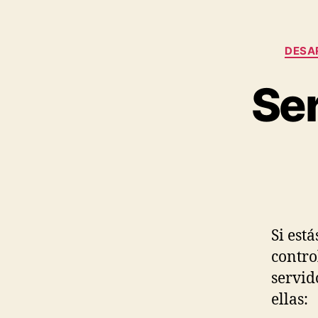
DESA
Ser
Si est
contro
servid
ellas: