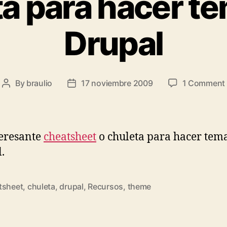
a para hacer t
Drupal
By
braulio
17 noviembre 2009
1 Comment
Post
Post
author
date
eresante
cheatsheet
o chuleta para hacer tem
.
tsheet
,
chuleta
,
drupal
,
Recursos
,
theme