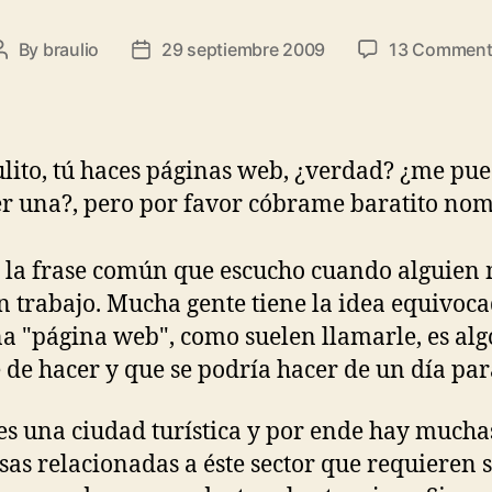
By
braulio
29 septiembre 2009
13 Comment
Post
Post
author
date
lito, tú haces páginas web, ¿verdad? ¿me pu
r una?, pero por favor cóbrame baratito nom
s la frase común que escucho cuando alguien
n trabajo. Mucha gente tiene la idea equivoc
a "página web", como suelen llamarle, es alg
 de hacer y que se podría hacer de un día par
es una ciudad turística y por ende hay mucha
as relacionadas a éste sector que requieren s