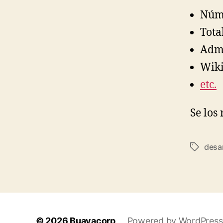
Núme
Tota
Admi
Wiki
etc.
Se los
desar
Tags
© 2026
Buayacorp
Powered by WordPress