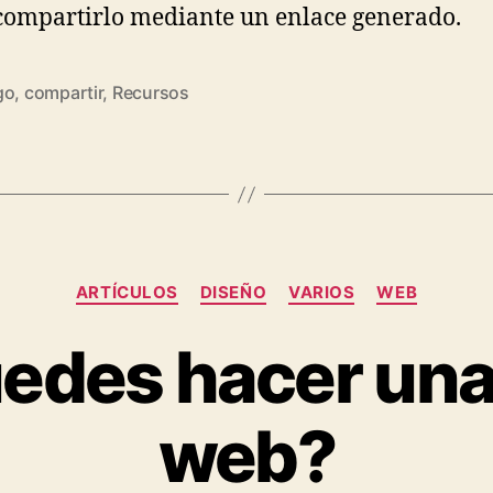
compartirlo mediante un enlace generado.
go
,
compartir
,
Recursos
Categories
ARTÍ­CULOS
DISEÑO
VARIOS
WEB
edes hacer una
web?