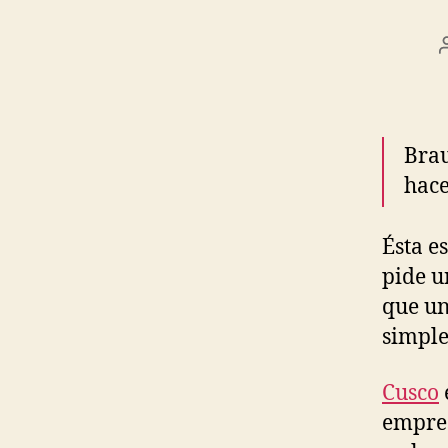
Brau
hace
Ésta e
pide u
que un
simple
Cusco
empres