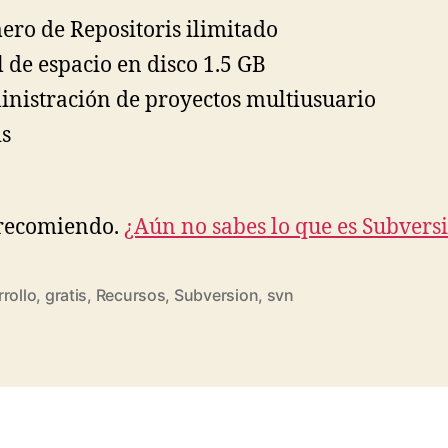
ro de Repositoris ilimitado
l de espacio en disco 1.5 GB
nistración de proyectos multiusuario
s
 recomiendo.
¿Aún no sabes lo que es Subvers
rollo
,
gratis
,
Recursos
,
Subversion
,
svn