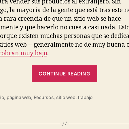
ra vender sus productos al extranjero. Sin
o, la mayoría de la gente que está tras este n
la rara creencia de que un sitio web se hace
mente y que hacerlo no cuesta casi nada. Esto
orque existen muchas personas que se dedic
sitios web -- generalmente no de muy buena 
cobran muy bajo
.
"¿Me
CONTINUE READING
puedes
hacer
una
ño
,
pagina web
,
Recursos
,
sitio web
,
trabajo
página
web?"