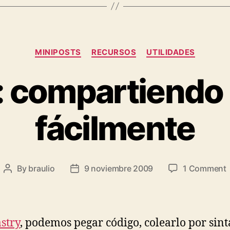
Categories
MINIPOSTS
RECURSOS
UTILIDADES
: compartiendo
fácilmente
By
braulio
9 noviembre 2009
1 Comment
Post
Post
P
author
date
f
stry
, podemos pegar código, colearlo por sint