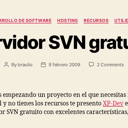
Categories
RROLLO DE SOFTWARE
HOSTING
RECURSOS
UTILI
vidor SVN grat
o
By
braulio
9 febrero 2009
2 Comments
Post
Post
S
author
date
S
gr
ás empezando un proyecto en el que necesita
l y no tienes los recursos te presento
XP-Dev
e
or SVN gratuito con excelentes características