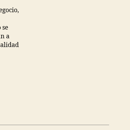
egocio,
 se
an a
calidad