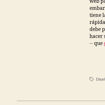
web pa
embarg
tiene 
rápida
debe p
hacer 
-- que
Dise
Tags