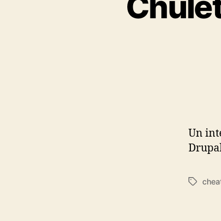
Chulet
Un int
Drupal
chea
Tags