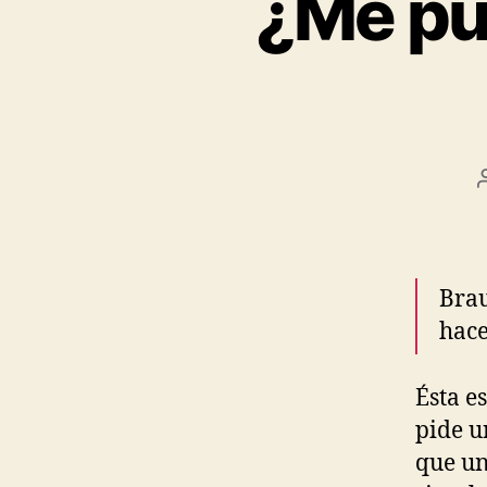
¿Me pu
Brau
hace
Ésta e
pide u
que un