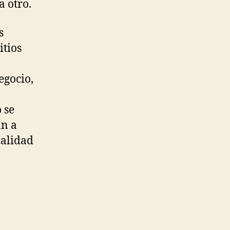
a otro.
s
itios
egocio,
 se
an a
calidad