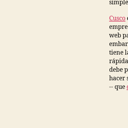
simple
Cusco
empres
web pa
embarg
tiene 
rápida
debe p
hacer 
-- que