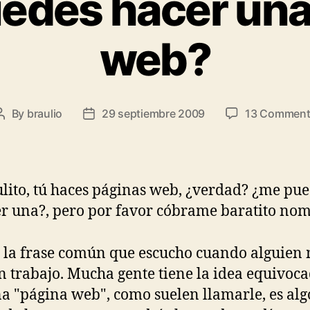
edes hacer una
web?
By
braulio
29 septiembre 2009
13 Comment
Post
Post
author
date
lito, tú haces páginas web, ¿verdad? ¿me pu
r una?, pero por favor cóbrame baratito nom
s la frase común que escucho cuando alguien
n trabajo. Mucha gente tiene la idea equivoc
a "página web", como suelen llamarle, es alg