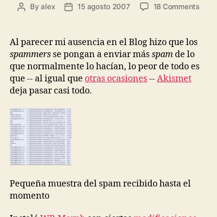
on
By
alex
15 agosto 2007
18 Comments
Post
Post
Spa
author
date
medi
trac
Al parecer mi ausencia en el Blog hizo que los
spammers
se pongan a enviar más
spam
de lo
que normalmente lo hacían, lo peor de todo es
que -- al igual que
otras ocasiones
--
Akismet
deja pasar casi todo.
Pequeña muestra del spam recibido hasta el
momento