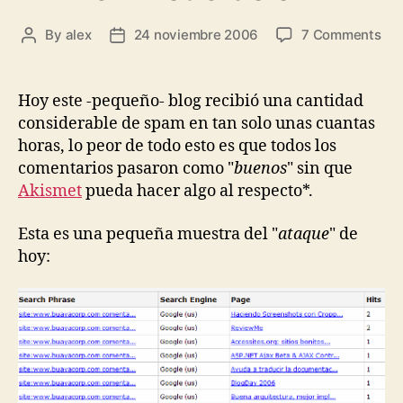
on
By
alex
24 noviembre 2006
7 Comments
Post
Post
Los
author
date
com
tem
Hoy este -pequeño- blog recibió una cantidad
ent
considerable de spam en tan solo unas cuantas
en
horas, lo peor de todo esto es que todos los
mod
comentarios pasaron como "
buenos
" sin que
Akismet
pueda hacer algo al respecto*.
Esta es una pequeña muestra del "
ataque
" de
hoy: