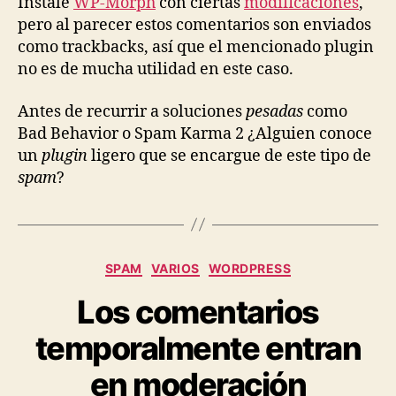
Instalé
WP-Morph
con ciertas
modificaciones
,
pero al parecer estos comentarios son enviados
como trackbacks, así que el mencionado plugin
no es de mucha utilidad en este caso.
Antes de recurrir a soluciones
pesadas
como
Bad Behavior o Spam Karma 2 ¿Alguien conoce
un
plugin
ligero que se encargue de este tipo de
spam
?
Categories
SPAM
VARIOS
WORDPRESS
Los comentarios
temporalmente entran
en moderación