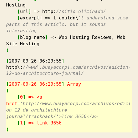
Hosting
[
url
]
=> http:
//sitio_eliminado/
[
excerpt
]
=> I couldn\
't understand some
parts of this article, but it sounds
interesting
[
blog_name
]
=> Web Hosting Reviews, Web
Site Hosting
)
[
2007
-09
-26
06
:
29
:
55
]
http\:
//www\.buayacorp\.com/archivos/edicion-
12-de-architechture-journal/
[
2007
-09
-26
06
:
29
:
55
]
Array
(
[
0
]
=> <a
href=
'http://www.buayacorp.com/archivos/edici
on-12-de-architechture-
journal/trackback/'>link 3656</a>
[
1
]
=> link
3656
)