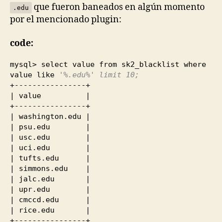
que fueron baneados en algún momento
.edu
por el mencionado plugin:
code:
mysql> select value from sk2_blacklist where
value like
'%.edu%' limit 10;
+----------------+
| value |
+----------------+
| washington.edu |
| psu.edu |
| usc.edu |
| uci.edu |
| tufts.edu |
| simmons.edu |
| jalc.edu |
| upr.edu |
| cmccd.edu |
| rice.edu |
+----------------+