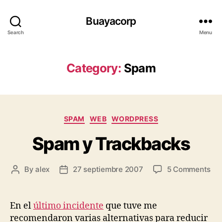
Buayacorp
Search
Menu
Category:
Spam
Categories
SPAM
WEB
WORDPRESS
Spam y Trackbacks
on
By
alex
27 septiembre 2007
5 Comments
Post
Post
Sp
author
date
y
Tr
En el
último incidente
que tuve me
recomendaron varias alternativas para reducir