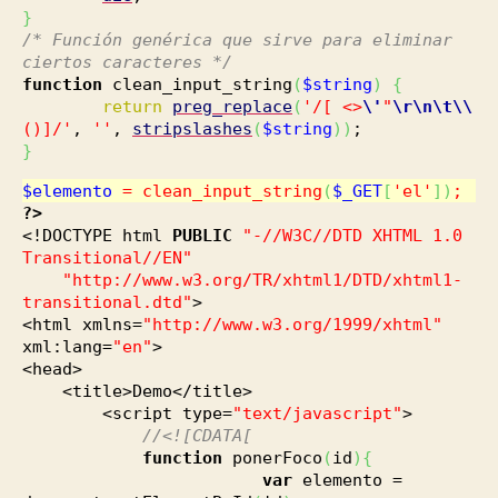
}
/* Función genérica que sirve para eliminar
ciertos caracteres */
function
clean_input_string
(
$string
)
{
return
preg_replace
(
'/[ <>
\'
"
\r
\n
\t
\
\
()]/'
,
''
,
stripslashes
(
$string
)
)
;
}
$elemento
= clean_input_string
(
$_GET
[
'el'
]
)
;
?>
<!DOCTYPE html
PUBLIC
"-//W3C//DTD XHTML 1.0
Transitional//EN"
"http://www.w3.org/TR/xhtml1/DTD/xhtml1-
transitional.dtd"
>
<html xmlns=
"http://www.w3.org/1999/xhtml"
xml:lang=
"en"
>
<head>
<title>Demo</title>
<script type=
"text/javascript"
>
//<![CDATA[
function
ponerFoco
(
id
)
{
var
elemento =