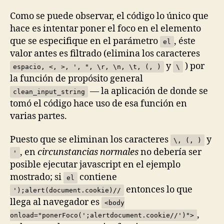
Como se puede observar, el código lo único que
hace es intentar poner el foco en el elemento
que se especifique en el parámetro
, éste
el
valor antes es filtrado (elimina los caracteres
y
) por
espacio, <, >, ', ", \r, \n, \t, (, )
\
la función de propósito general
— la aplicación de donde se
clean_input_string
tomó el código hace uso de esa función en
varias partes.
Puesto que se eliminan los caracteres
y
\, (, )
, en
circunstancias normales
no debería ser
'
posible ejecutar javascript en el ejemplo
mostrado; si
contiene
el
entonces lo que
');alert(document.cookie)//
llega al navegador es
<body
,
onload="ponerFoco(';alertdocument.cookie//')">