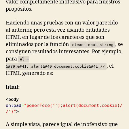
valor completamente inofensivo para nuestros
propósitos.
Haciendo unas pruebas con un valor parecido
al anterior, pero esta vez usando entidades
HTML en lugar de los caracteres que son
eliminados por la función
, se
clean_input_string
consiguen resultados interesantes. Por ejemplo,
para
el =
, el
&#39;&#41;;alert&#40;document.cookie&#41;//
HTML generado es:
html:
<body
onload
=
"ponerFoco('');alert(document.cookie)/
/')"
>
A simple vista, parece igual de inofensivo que