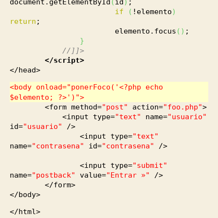
document.getElementById
(
id
)
;
if
(
!elemento
)
return
;
elemento.focus
(
)
;
}
//]]>
</script>
</head>
<body onload=
"ponerFoco('<?php echo
$elemento; ?>')"
>
<form method=
"post"
action=
"foo.php"
>
<input type=
"text"
name=
"usuario"
id=
"usuario"
/>
<input type=
"text"
name=
"contrasena"
id=
"contrasena"
/>
<input type=
"submit"
name=
"postback"
value=
"Entrar »"
/>
</form>
</body>
</html>