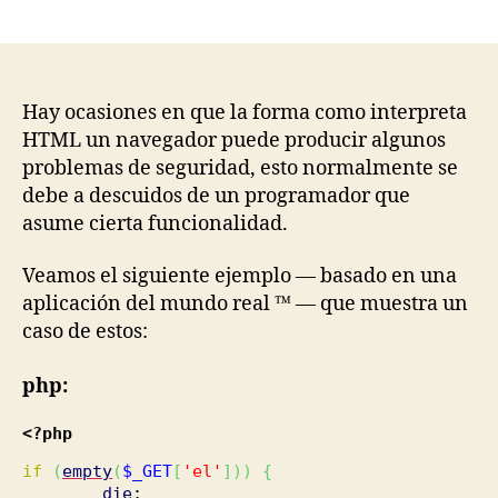
author
date
Hay ocasiones en que la forma como interpreta
HTML un navegador puede producir algunos
problemas de seguridad, esto normalmente se
debe a descuidos de un programador que
asume cierta funcionalidad.
Veamos el siguiente ejemplo — basado en una
aplicación del mundo real ™ — que muestra un
caso de estos:
php:
<?php
if
(
empty
(
$_GET
[
'el'
]
)
)
{
die
;