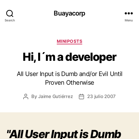
Buayacorp
Search
Menu
Categories
MINIPOSTS
Hi, I´m a developer
All User Input is Dumb and/or Evil Until
Proven Otherwise
By
Jaime Gutiérrez
23 julio 2007
Post
Post
author
date
"All User Input is Dumb