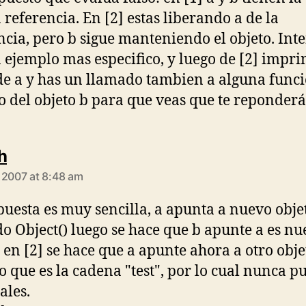
referencia. En [2] estas liberando a de la
ncia, pero b sigue manteniendo el objeto. Int
 ejemplo mas especifico, y luego de [2] impri
de a y has un llamado tambien a alguna funci
 del objeto b para que veas que te reponderá
says:
h
 2007 at 8:48 am
puesta es muy sencilla, a apunta a nuevo obje
o Object() luego se hace que b apunte a es nu
, en [2] se hace que a apunte ahora a otro obje
to que es la cadena "test", por lo cual nunca 
ales.