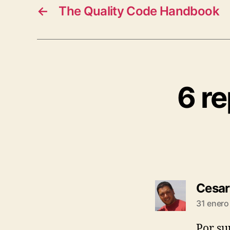
←
The Quality Code Handbook
6 re
Cesar
31 enero
Por su