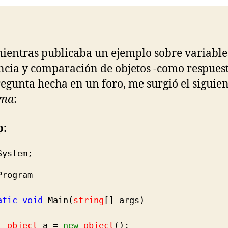
ientras publicaba un ejemplo sobre variable
ncia y comparación de objetos -como respues
egunta hecha en un foro, me surgió el siguien
ema
:
p:
System
;
rogram
atic
void
Main
(
string
[
]
args
)
object
a =
new
object
(
)
;