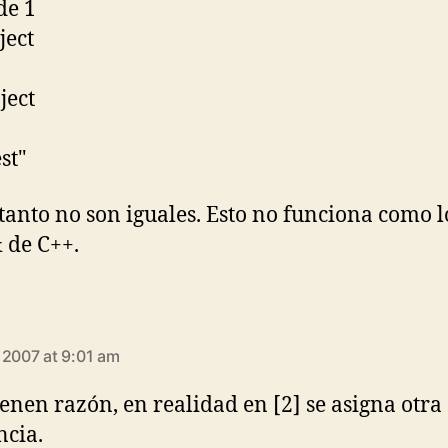
de 1
ject
ject
est"
 tanto no son iguales. Esto no funciona como l
& de C++.
ays:
 2007 at 9:01 am
ienen razón, en realidad en [2] se asigna otra
ncia.