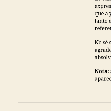
expres
que a 
tanto 
refere
No sé 
agrade
absolv
Nota
:
aparec