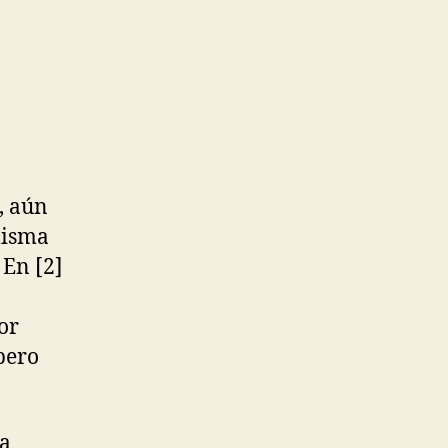
, aún
misma
 En [2]
or
pero
la