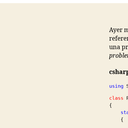
Ayer m
refere
una pr
probl
cshar
using
class
P
{
st
{