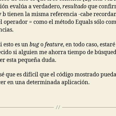
ión evalúa a verdadero,
resultado
que confi
y b tienen la misma referencia -cabe recorda
el operador = como el método Equals sólo c
ncias.
si esto es un
bug
o
feature
, en todo caso, estar
cido si alguien me ahorra tiempo de búsque
er esta pequeña duda.
 sé que es difícil que el código mostrado pued
er en una determinada aplicación.