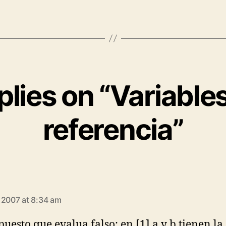
plies on “Variable
referencia”
says:
 2007 at 8:34 am
puesto que evalua falso: en [1] a y b tienen la