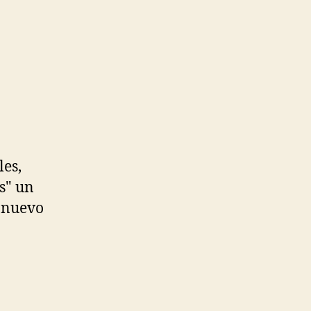
les,
s" un
o nuevo