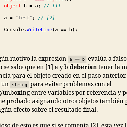
object
b = a;
// [1]
 =
"test"
;
// [2]
sole.
WriteLine
(
a == b
)
;
gún motivo la expresión
evalúa a falso
a == b
 se sabe que en [1] a y b
deberían
tener la 
ncia para el objeto creado en el paso anterior.
o un
para evitar problemas con el
string
/unboxing entre variables por referencia y p
 he probado asignando otros objetos también 
ngún efecto sobre el resultado final.
oso de esto es que si se comenta [2], esta vez 