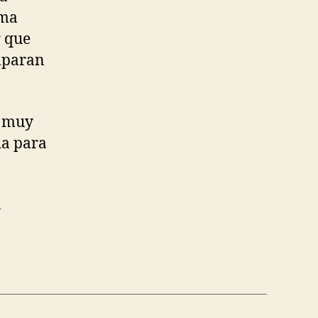
rma
r que
omparan
é muy
da para
a