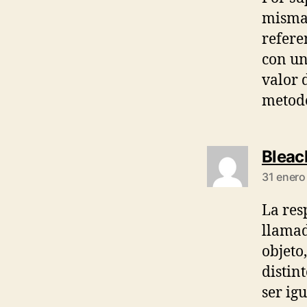
misma 
refere
con un
valor 
metodo
Bleac
31 enero
La res
llamad
objeto
distin
ser igu