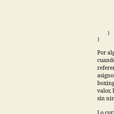
a
Con
}
}
Por al
cuando
refere
asign
boxing
valor,
sin ni
Lo curi