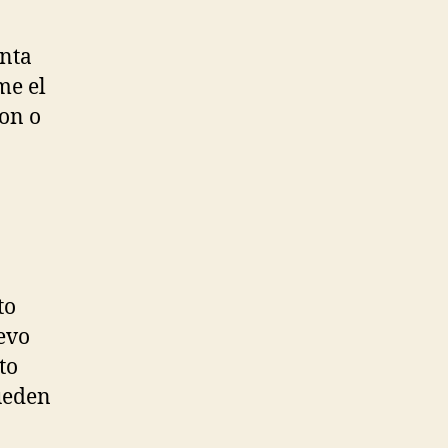
enta
me el
on o
to
evo
to
pueden