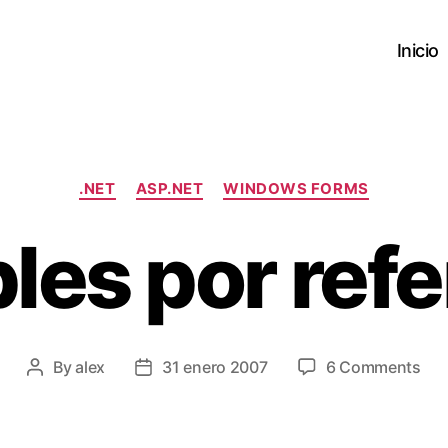
Inicio
Categories
.NET
ASP.NET
WINDOWS FORMS
les por ref
on
By
alex
31 enero 2007
6 Comments
Post
Post
Var
author
date
por
ref