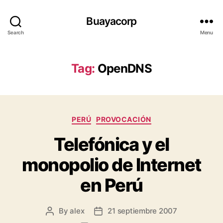
Buayacorp
Search
Menu
Tag:
OpenDNS
Categories
PERÚ
PROVOCACIÓN
Telefónica y el
monopolio de Internet
en Perú
By
alex
21 septiembre 2007
Post
Post
author
date