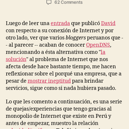
on
62 Comments
Telefónica
y
el
Luego de leer una
entrada
que publicó
David
monopolio
con respecto a su conexión de Internet y por
de
otro lado, ver que varios
bloggers
peruanos que -
Internet
- al parecer -- acaban de conocer
OpenDNS
,
en
mencionando a ésta alternativa como "
la
Perú
solución
" al problema de Internet que nos
afecta desde hace bastante tiempo, me hacen
reflexionar sobre el porqué una empresa, que a
pesar de
mostrar ineptitud
para brindar
servicios, sigue como si nada hubiera pasado.
Lo que les comento a continuación, es una serie
de quejas/experiencias que tengo gracias al
monopolio de Internet que existe en Perú y
antes de empezar, muestro la relación