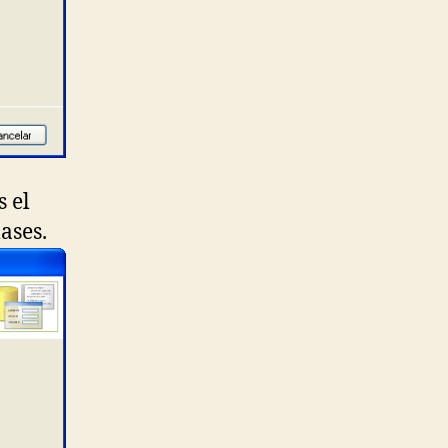
 el
ases.