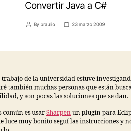
Convertir Java a C#
By
braulio
23 marzo 2009
Post
Post
author
date
 trabajo de la universidad estuve investigand
ré también muchas personas que están busc
tilidad, y son pocas las soluciones que se dan.
s común es usar
Sharpen
un plugin para Eclip
 luce muy bonito seguí las instrucciones y n
rlo.