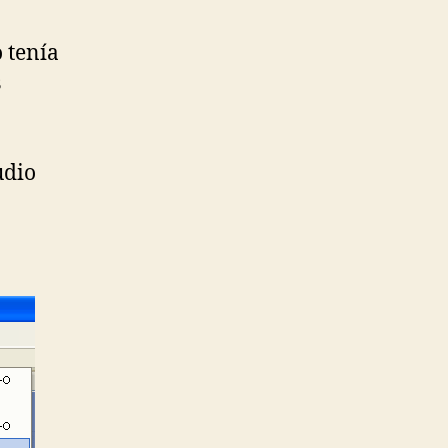
 tenía
s
udio