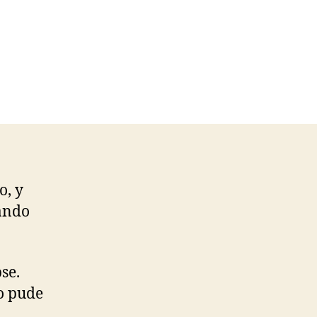
o, y
ando
se.
o pude