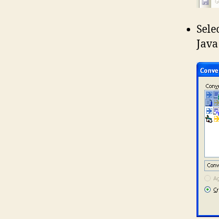
Sele
Java 