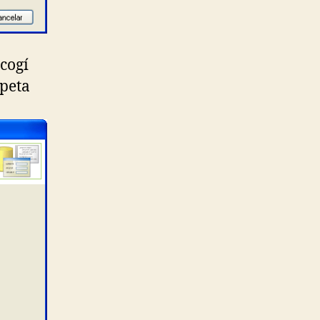
scogí
rpeta