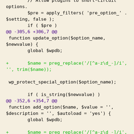
// Allow plugins to short-circuit
options.
$pre = apply_filters
(
'pre_option_' .
$setting, false
)
;
if
(
$pre
)
@@
-305
,
6
+306
,
7
@@
function update_option
(
$option_name,
$newvalue
)
{
global $wpdb;
+ $name = preg_replace
(
'/
[
^a-z\d_-
]
/i',
'', trim
(
$name
)
)
;
wp_protect_special_option
(
$option_name
)
;
if
(
is_string
(
$newvalue
)
)
@@
-352
,
6
+354
,
7
@@
function add_option
(
$name, $value = '',
$description = '', $autoload = 'yes'
)
{
global $wpdb;
+ $name = preg_replace
(
'/
[
^a-z\d_-
]
/i',