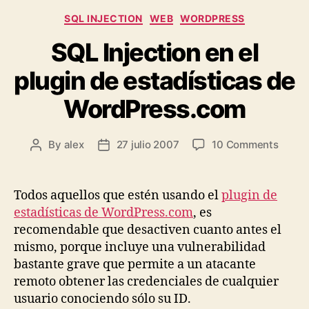
Categories
SQL INJECTION
WEB
WORDPRESS
SQL Injection en el
plugin de estadísticas de
WordPress.com
on
By
alex
27 julio 2007
10 Comments
Post
Post
SQL
author
date
Inject
en
Todos aquellos que estén usando el
plugin de
el
estadísticas de WordPress.com
, es
plugin
recomendable que desactiven cuanto antes el
de
mismo, porque incluye una vulnerabilidad
estadí
bastante grave que permite a un atacante
de
remoto obtener las credenciales de cualquier
WordP
usuario conociendo sólo su ID.