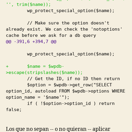
'', trim
(
$name
)
)
;
wp_protect_special_option
(
$name
)
;
// Make sure the option doesn't
already exist. We can check the 'notoptions'
cache before we ask for a db query
@@
-391
,
6
+394
,
7
@@
wp_protect_special_option
(
$name
)
;
+ $name = $wpdb-
>escape
(
stripslashes
(
$name
)
)
;
// Get the ID, if no ID then return
$option = $wpdb->get_row
(
"SELECT
option_id, autoload FROM $wpdb->options WHERE
option_name = '$name'"
)
;
if
(
!$option->option_id
)
return
false;
Los que no sepan -- o no quieran -- aplicar