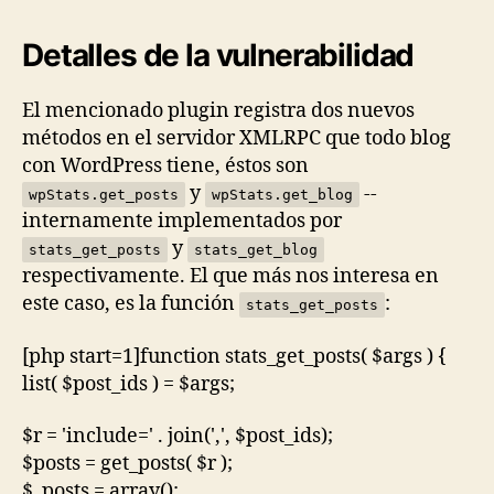
Detalles de la vulnerabilidad
El mencionado plugin registra dos nuevos
métodos en el servidor XMLRPC que todo blog
con WordPress tiene, éstos son
y
--
wpStats.get_posts
wpStats.get_blog
internamente implementados por
y
stats_get_posts
stats_get_blog
respectivamente. El que más nos interesa en
este caso, es la función
:
stats_get_posts
[php start=1]function stats_get_posts( $args ) {
list( $post_ids ) = $args;
$r = 'include=' . join(',', $post_ids);
$posts = get_posts( $r );
$_posts = array();