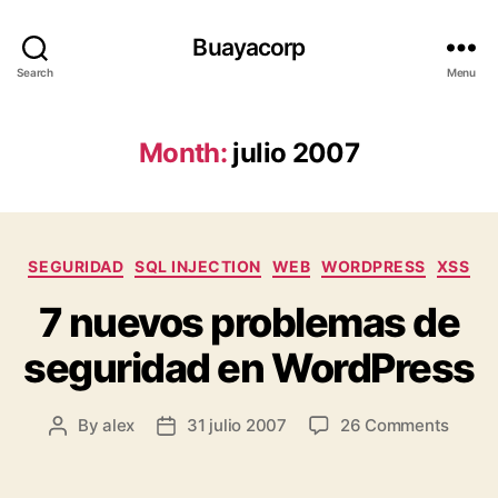
Buayacorp
Search
Menu
Month:
julio 2007
Categories
SEGURIDAD
SQL INJECTION
WEB
WORDPRESS
XSS
7 nuevos problemas de
seguridad en WordPress
on
By
alex
31 julio 2007
26 Comments
Post
Post
7
author
date
nuevo
probl