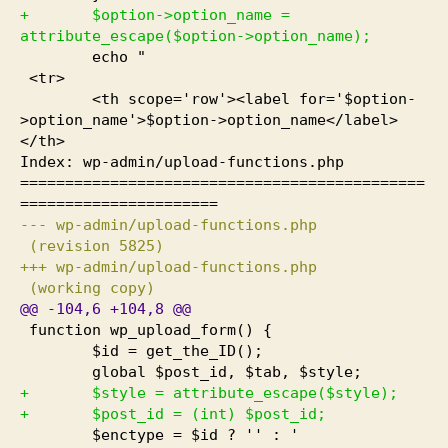
+ $option->option_name =
attribute_escape
(
$option->option_name
)
;
echo "
<tr>
<th scope='row'><label for='$option-
>option_name'>$option->option_name</label>
</th>
Index: wp-admin/upload-functions.php
=============================================
======================
--- wp-admin/upload-functions.php
(
revision
5825
)
+++ wp-admin/upload-functions.php
(
working copy
)
@@
-104
,
6
+104
,
8
@@
function wp_upload_form
(
)
{
$id = get_the_ID
(
)
;
global $post_id, $tab, $style;
+ $style = attribute_escape
(
$style
)
;
+ $post_id =
(
int
)
$post_id;
$enctype = $id ? '' : '