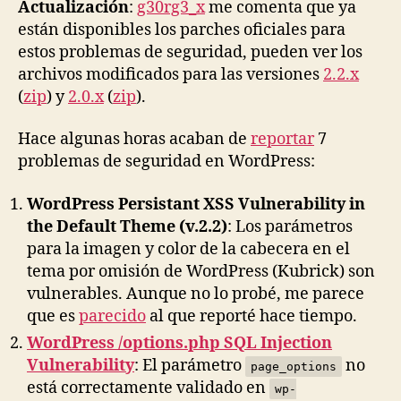
Actualización
:
g30rg3_x
me comenta que ya
de
están disponibles los parches oficiales para
segur
estos problemas de seguridad, pueden ver los
en
archivos modificados para las versiones
2.2.x
WordP
(
zip
) y
2.0.x
(
zip
).
Hace algunas horas acaban de
reportar
7
problemas de seguridad en WordPress:
WordPress Persistant XSS Vulnerability in
the Default Theme (v.2.2)
: Los parámetros
para la imagen y color de la cabecera en el
tema por omisión de WordPress (Kubrick) son
vulnerables. Aunque no lo probé, me parece
que es
parecido
al que reporté hace tiempo.
WordPress /options.php SQL Injection
Vulnerability
: El parámetro
no
page_options
está correctamente validado en
wp-