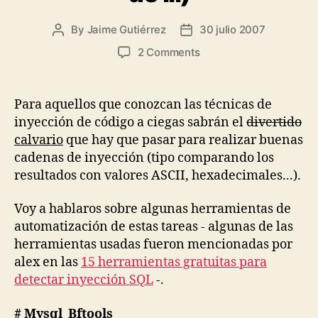
By
Jaime Gutiérrez
30 julio 2007
Post
Post
author
date
on
2 Comments
Herramientas
de
automatización
Para aquellos que conozcan las técnicas de
de
inyección de código a ciegas sabrán el
divertido
BLIND
calvario
que hay que pasar para realizar buenas
SQL
cadenas de inyección (tipo comparando los
INJECTION
resultados con valores ASCII, hexadecimales...).
(I
de
III)
Voy a hablaros sobre algunas herramientas de
automatización de estas tareas - algunas de las
herramientas usadas fueron mencionadas por
alex en las
15 herramientas gratuitas para
detectar inyección SQL
-.
# Mysql_Bftools