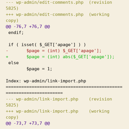
--- wp-admin/edit-comments.php
(
revision
5825
)
+++ wp-admin/edit-comments.php
(
working
copy
)
@@
-76
,
7
+76
,
7
@@
endif;
if
(
isset
(
$_GET
[
'apage'
]
)
)
- $page =
(
int
)
$_GET
[
'apage'
]
;
+ $page =
(
int
)
abs
(
$_GET
[
'apage'
]
)
;
else
$page =
1
;
Index: wp-admin/link-import.php
=============================================
======================
--- wp-admin/link-import.php
(
revision
5825
)
+++ wp-admin/link-import.php
(
working
copy
)
@@
-73
,
7
+73
,
7
@@