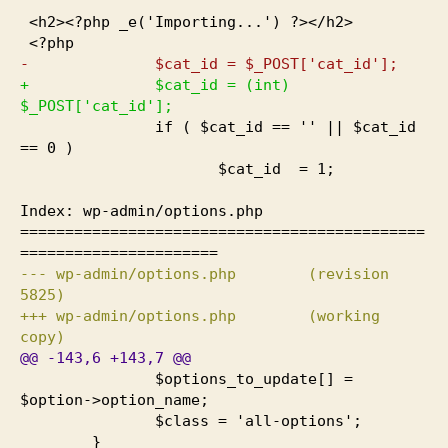
<h2><?php _e
(
'Importing...'
)
?></h2>
<?php
- $cat_id = $_POST
[
'cat_id'
]
;
+ $cat_id =
(
int
)
$_POST
[
'cat_id'
]
;
if
(
$cat_id == '' || $cat_id
==
0
)
$cat_id =
1
;
Index: wp-admin/options.php
=============================================
======================
--- wp-admin/options.php
(
revision
5825
)
+++ wp-admin/options.php
(
working
copy
)
@@
-143
,
6
+143
,
7
@@
$options_to_update
[
]
=
$option->option_name;
$class = 'all-options';
}