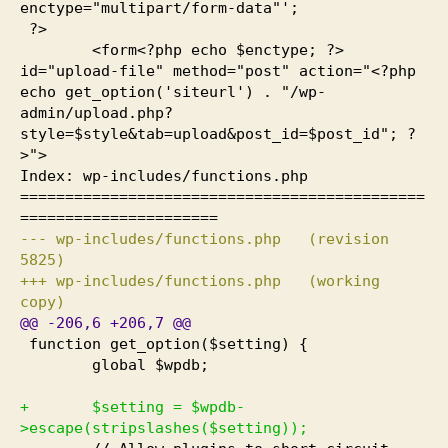
enctype="multipart/form-data"';
?>
<form<?php echo $enctype; ?>
id="upload-file" method="post" action="<?php
echo get_option
(
'siteurl'
)
. "/wp-
admin/upload.php?
style=$style&tab=upload&post_id=$post_id"; ?
>">
Index: wp-includes/functions.php
=============================================
======================
--- wp-includes/functions.php
(
revision
5825
)
+++ wp-includes/functions.php
(
working
copy
)
@@
-206
,
6
+206
,
7
@@
function get_option
(
$setting
)
{
global $wpdb;
+ $setting = $wpdb-
>escape
(
stripslashes
(
$setting
)
)
;