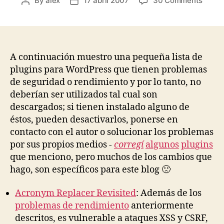
By
alex
17 abril 2007
30 Comments
Post
Post
WordP
author
date
Lista
de
plugin
no
A continuación muestro una pequeña lista de
recom
plugins para WordPress que tienen problemas
de seguridad o rendimiento y por lo tanto, no
deberían ser utilizados tal cual son
descargados; si tienen instalado alguno de
éstos, pueden desactivarlos, ponerse en
contacto con el autor o solucionar los problemas
por sus propios medios -
corregí
algunos
plugins
que menciono, pero muchos de los cambios que
hago, son específicos para este blog 🙁
Acronym Replacer Revisited
: Además de los
problemas de rendimiento
anteriormente
descritos, es vulnerable a ataques XSS y CSRF,