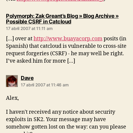
Polymorph: Zak Greant’s Blog » Blog Archive »
says:
Possible CSRF in Catcloud
17 abril 2007 at 11:11 am
[...] over at
http://www.buayacorp.com
posits (in
Spanish) that catcloud is vulnerable to cross-site
request forgeries (CSRF) - he may well be right.
I’ve asked him for more [...]
says:
Dave
17 abril 2007 at 11:46 am
Alex,
I haven't received any notice about security
exploits in SK2. Your message may have
somehow gotten lost on the way: can you please