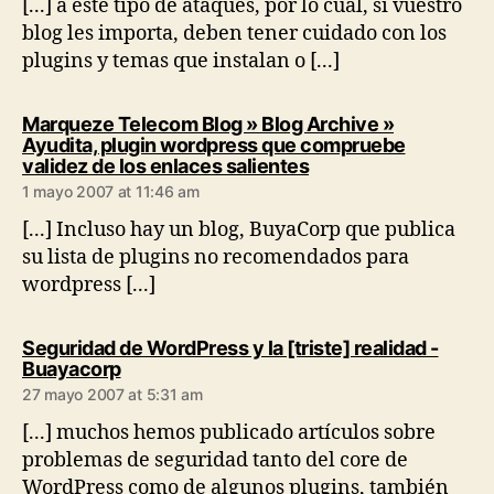
[...] a este tipo de ataques, por lo cual, si vuestro
blog les importa, deben tener cuidado con los
plugins y temas que instalan o [...]
Marqueze Telecom Blog » Blog Archive »
Ayudita, plugin wordpress que compruebe
says:
validez de los enlaces salientes
1 mayo 2007 at 11:46 am
[...] Incluso hay un blog, BuyaCorp que publica
su lista de plugins no recomendados para
wordpress [...]
Seguridad de WordPress y la [triste] realidad -
says:
Buayacorp
27 mayo 2007 at 5:31 am
[...] muchos hemos publicado artículos sobre
problemas de seguridad tanto del core de
WordPress como de algunos plugins, también