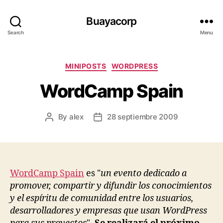
Buayacorp
Search
Menu
Categories
MINIPOSTS
WORDPRESS
WordCamp Spain
By
alex
28 septiembre 2009
Post
Post
author
date
WordCamp Spain
es "
un evento dedicado a
promover, compartir y difundir los conocimientos
y el espíritu de comunidad entre los usuarios,
desarrolladores y empresas que usan WordPress