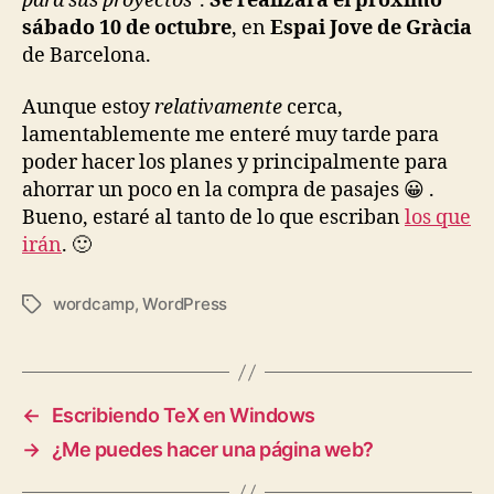
para sus proyectos
".
Se realizará el próximo
sábado 10 de octubre
, en
Espai Jove de Gràcia
de Barcelona.
Aunque estoy
relativamente
cerca,
lamentablemente me enteré muy tarde para
poder hacer los planes y principalmente para
ahorrar un poco en la compra de pasajes 😀 .
Bueno, estaré al tanto de lo que escriban
los que
irán
. 🙂
wordcamp
,
WordPress
Tags
←
Escribiendo TeX en Windows
→
¿Me puedes hacer una página web?