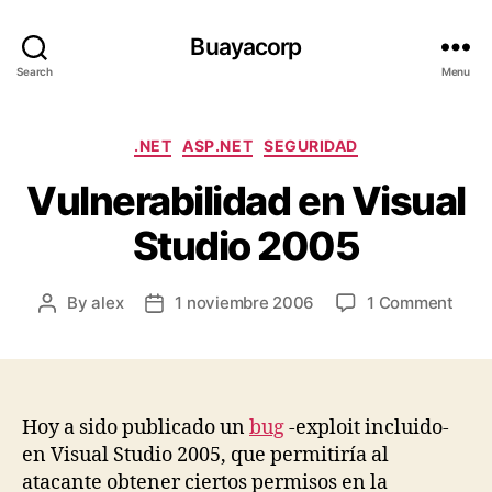
Buayacorp
Search
Menu
Categories
.NET
ASP.NET
SEGURIDAD
Vulnerabilidad en Visual
Studio 2005
on
By
alex
1 noviembre 2006
1 Comment
Post
Post
Vuln
author
date
en
Visu
Stud
200
Hoy a sido publicado un
bug
-exploit incluido-
en Visual Studio 2005, que permitiría al
atacante obtener ciertos permisos en la