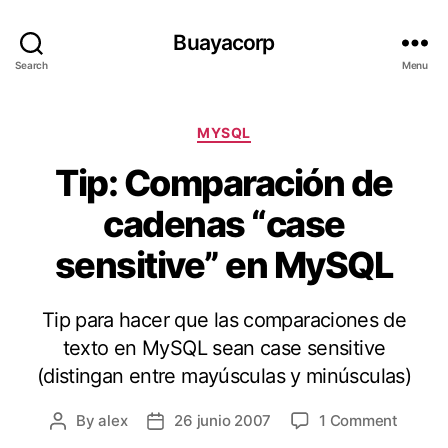
Buayacorp
Search
Menu
Categories
MYSQL
Tip: Comparación de
cadenas “case
sensitive” en MySQL
Tip para hacer que las comparaciones de
texto en MySQL sean case sensitive
(distingan entre mayúsculas y minúsculas)
on
By
alex
26 junio 2007
1 Comment
Post
Post
Tip:
author
date