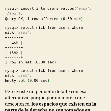
mysql> insert into users values
(
'alex',
'Alex');
Query OK,
1
row affected
(
0.00
sec
)
mysql> select nick from users where
nick=
'alex';
+------+
| nick |
+------+
| alex |
+------+
1
row in set
(
0.00
sec
)
mysql> select nick from users where
nick=
'aleX';
Empty set
(
0.00
sec
)
Pero existe un pequeño detalle con esa
alternativa, porque por un motivo que
desconozco,
los espacios que existen en la
parte de la derecha no son tomados en