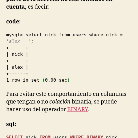
cuenta
, es decir:
code:
mysql> select nick from users where nick =
'alex ';
+------+
| nick |
+------+
| alex |
+------+
1
row in set
(
0.00
sec
)
Para evitar este comportamiento en columnas
que tengan o no
colación
binaria, se puede
hacer uso del operador
BINARY
.
sql:
SELECT
nick
FROM
users
WHERE
BINARY
nick =