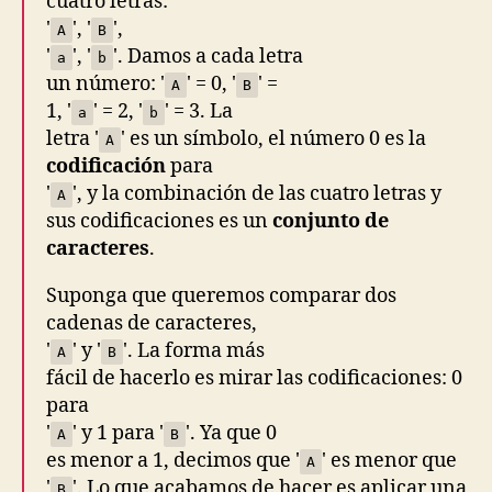
cuatro letras:
'
', '
',
A
B
'
', '
'. Damos a cada letra
a
b
un número: '
' = 0, '
' =
A
B
1, '
' = 2, '
' = 3. La
a
b
letra '
' es un símbolo, el número 0 es la
A
codificación
para
'
', y la combinación de las cuatro letras y
A
sus codificaciones es un
conjunto de
caracteres
.
Suponga que queremos comparar dos
cadenas de caracteres,
'
' y '
'. La forma más
A
B
fácil de hacerlo es mirar las codificaciones: 0
para
'
' y 1 para '
'. Ya que 0
A
B
es menor a 1, decimos que '
' es menor que
A
'
'. Lo que acabamos de hacer es aplicar una
B