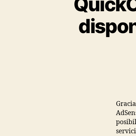
QuickC
dispon
Gracia
AdSens
posibi
servic