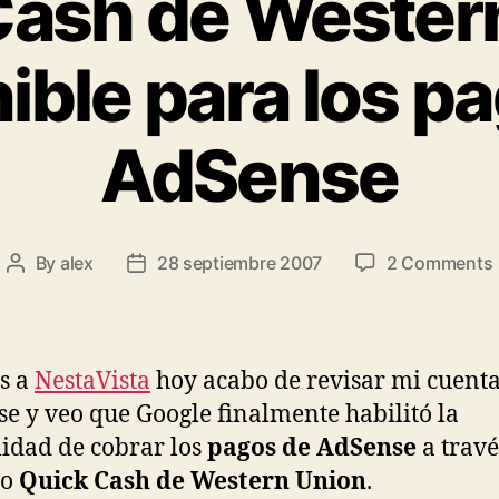
ash de Wester
ible para los p
AdSense
By
alex
28 septiembre 2007
2 Comments
Post
Post
author
date
s a
NestaVista
hoy acabo de revisar mi cuenta
e y veo que Google finalmente habilitó la
lidad de cobrar los
pagos de AdSense
a travé
io
Quick Cash de Western Union
.