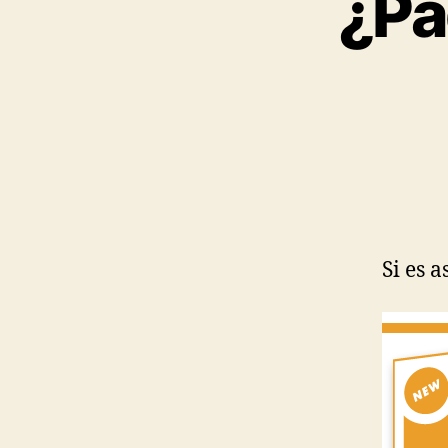
¿Pa
Si es 