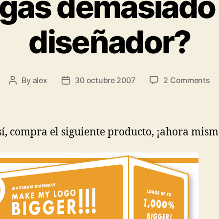
gas demasiado 
diseñador?
o
By
alex
30 octubre 2007
2 Comments
Post
Post
¿P
author
date
de
a
tu
así, compra el siguiente producto, ¡ahora mism
di