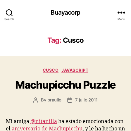
Buayacorp
Search
Menu
Tag:
Cusco
Categories
CUSCO
JAVASCRIPT
Machupicchu Puzzle
By
braulio
7 julio 2011
Post
Post
author
date
Mi amiga
@nitanilla
ha estado emocionada con
el
aniversario de Machupicchu
, y le ha hecho un