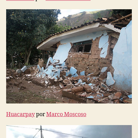
Huacarpay
por
Marco Moscoso