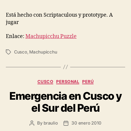
Está hecho con Scriptaculous y prototype. A
jugar
Enlace:
Machupicchu Puzzle
Cusco
,
Machupicchu
Tags
Categories
CUSCO
PERSONAL
PERÚ
Emergencia en Cusco y
el Sur del Perú
By
braulio
30 enero 2010
Post
Post
author
date