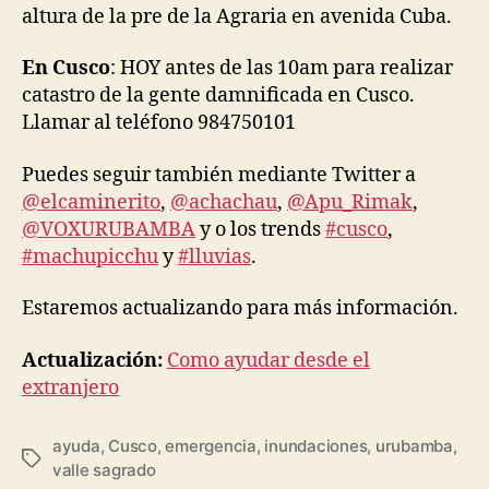
altura de la pre de la Agraria en avenida Cuba.
En Cusco
: HOY antes de las 10am para realizar
catastro de la gente damnificada en Cusco.
Llamar al teléfono 984750101
Puedes seguir también mediante Twitter a
@elcaminerito
,
@achachau
,
@Apu_Rimak
,
@VOXURUBAMBA
y o los trends
#cusco
,
#machupicchu
y
#lluvias
.
Estaremos actualizando para más información.
Actualización:
Como ayudar desde el
extranjero
ayuda
,
Cusco
,
emergencia
,
inundaciones
,
urubamba
,
Tags
valle sagrado