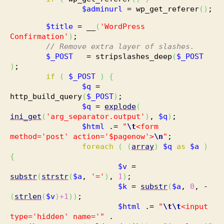
$adminurl
= wp_get_referer
(
)
;
$title
= __
(
'WordPress
Confirmation'
)
;
// Remove extra layer of slashes.
$_POST
= stripslashes_deep
(
$_POST
)
;
if
(
$_POST
)
{
$q
=
http_build_query
(
$_POST
)
;
$q
=
explode
(
ini_get
(
'arg_separator.output'
)
,
$q
)
;
$html
.=
"
\t
<form
method='post' action='$pagenow'>
\n
"
;
foreach
(
(
array
)
$q
as
$a
)
{
$v
=
substr
(
strstr
(
$a
,
'='
)
,
1
)
;
$k
=
substr
(
$a
,
0
, -
(
strlen
(
$v
)
+1
)
)
;
$html
.=
"
\t
\t
<input
type='hidden' name='"
.