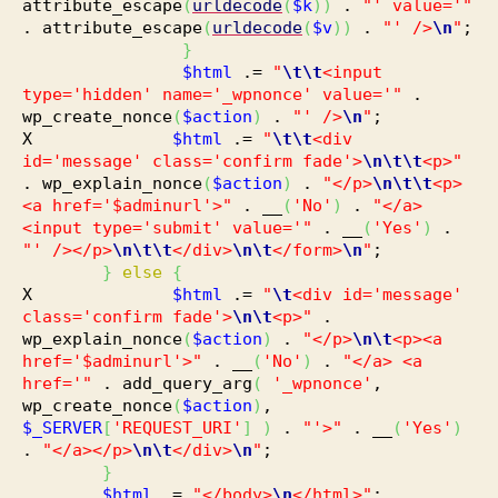
attribute_escape
(
urldecode
(
$k
)
)
.
"' value='"
. attribute_escape
(
urldecode
(
$v
)
)
.
"' />
\n
"
;
}
$html
.=
"
\t
\t
<input
type='hidden' name='_wpnonce' value='"
.
wp_create_nonce
(
$action
)
.
"' />
\n
"
;
X
$html
.=
"
\t
\t
<div
id='message' class='confirm fade'>
\n
\t
\t
<p>"
. wp_explain_nonce
(
$action
)
.
"</p>
\n
\t
\t
<p>
<a href='$adminurl'>"
. __
(
'No'
)
.
"</a>
<input type='submit' value='"
. __
(
'Yes'
)
.
"' /></p>
\n
\t
\t
</div>
\n
\t
</form>
\n
"
;
}
else
{
X
$html
.=
"
\t
<div id='message'
class='confirm fade'>
\n
\t
<p>"
.
wp_explain_nonce
(
$action
)
.
"</p>
\n
\t
<p><a
href='$adminurl'>"
. __
(
'No'
)
.
"</a> <a
href='"
. add_query_arg
(
'_wpnonce'
,
wp_create_nonce
(
$action
)
,
$_SERVER
[
'REQUEST_URI'
]
)
.
"'>"
. __
(
'Yes'
)
.
"</a></p>
\n
\t
</div>
\n
"
;
}
$html
.=
"</body>
\n
</html>"
;