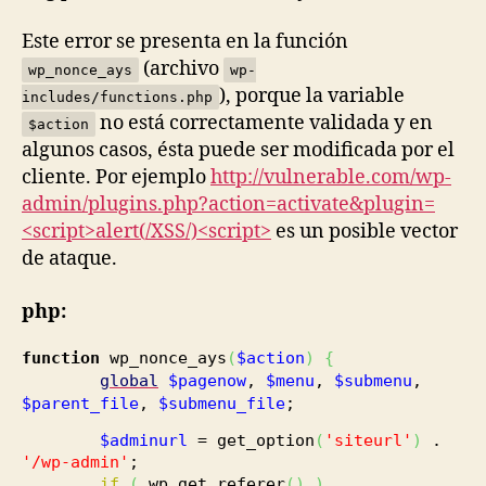
Este error se presenta en la función
(archivo
wp_nonce_ays
wp-
), porque la variable
includes/functions.php
no está correctamente validada y en
$action
algunos casos, ésta puede ser modificada por el
cliente. Por ejemplo
http://vulnerable.com/wp-
admin/plugins.php?action=activate&plugin=
<script>alert(/XSS/)<script>
es un posible vector
de ataque.
php:
function
wp_nonce_ays
(
$action
)
{
global
$pagenow
,
$menu
,
$submenu
,
$parent_file
,
$submenu_file
;
$adminurl
= get_option
(
'siteurl'
)
.
'/wp-admin'
;
if
(
wp_get_referer
(
)
)