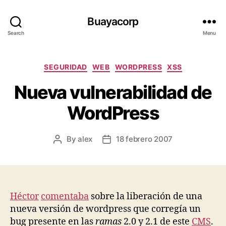
Buayacorp
Search
Menu
Categories
SEGURIDAD
WEB
WORDPRESS
XSS
Nueva vulnerabilidad de
WordPress
By
alex
18 febrero 2007
Post
Post
author
date
Héctor
comentaba
sobre la liberación de una
nueva versión de wordpress que corregía un
bug presente en las
ramas
2.0 y 2.1 de este
CMS
.