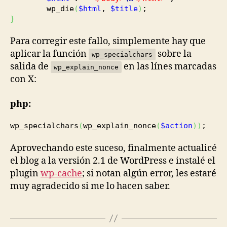
wp_die
(
$html
,
$title
)
;
}
Para corregir este fallo, simplemente hay que
aplicar la función
sobre la
wp_specialchars
salida de
en las línes marcadas
wp_explain_nonce
con X:
php:
wp_specialchars
(
wp_explain_nonce
(
$action
)
)
;
Aprovechando este suceso, finalmente actualicé
el blog a la versión 2.1 de WordPress e instalé el
plugin
wp-cache
; si notan algún error, les estaré
muy agradecido si me lo hacen saber.