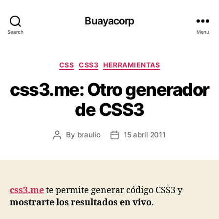
Buayacorp
Search
Menu
Categories
CSS
CSS3
HERRAMIENTAS
css3.me: Otro generador
de CSS3
By
braulio
15 abril 2011
Post
Post
author
date
css3.me
te permite generar código CSS3 y
mostrarte los resultados en vivo
.