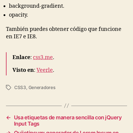
background-gradient.
opacity.
También puedes obtener código que funcione
en IE7 e IE8.
Enlace
:
css3.me
.
Visto en
:
Veerle
.
CSS3
,
Generadores
Tags
←
Usa etiquetas de manera sencilla con jQuery
Input Tags
→
Quijotipsum: generador de Lorem Ipsum en