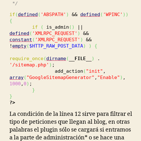
*/
if
(
defined
(
'ABSPATH'
)
&&
defined
(
'WPINC'
)
)
{
if
(
is_admin
(
)
||
defined
(
'XMLRPC_REQUEST'
)
&&
constant
(
'XMLRPC_REQUEST'
)
&&
!
empty
(
$HTTP_RAW_POST_DATA
)
)
{
require_once
(
dirname
(
__FILE__
)
.
'/sitemap.php'
)
;
add_action
(
"init"
,
array
(
"GoogleSitemapGenerator"
,
"Enable"
)
,
1000
,
0
)
;
}
}
?>
La condición de la línea 12 sirve para filtrar el
tipo de peticiones que llegan al blog, en otras
palabras el plugin sólo se cargará si entramos
a la parte de administración* o se hace una