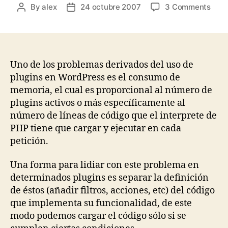
on
By
alex
24 octubre 2007
3 Comments
Post
Post
¿Có
author
date
redu
el
con
de
Uno de los problemas derivados del uso de
memo
plugins en WordPress es el consumo de
de
memoria, el cual es proporcional al número de
algu
plugins activos o más específicamente al
plug
número de líneas de código que el interprete de
de
PHP tiene que cargar y ejecutar en cada
Word
petición.
Una forma para lidiar con este problema en
determinados plugins es separar la definición
de éstos (añadir filtros, acciones, etc) del código
que implementa su funcionalidad, de este
modo podemos cargar el código sólo si se