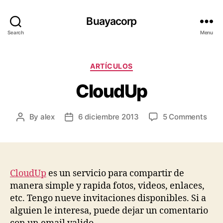
Buayacorp
Search
Menu
Categories
ARTÍ­CULOS
CloudUp
on
By
alex
6 diciembre 2013
5 Comments
Post
Post
Clo
author
date
CloudUp
es un servicio para compartir de
manera simple y rapida fotos, videos, enlaces,
etc. Tengo nueve invitaciones disponibles. Si a
alguien le interesa, puede dejar un comentario