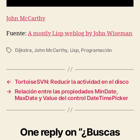
John McCarthy
Fuente:
A mostly Lisp weblog by John Wiseman
Dijkstra
,
John McCarthy
,
Lisp
,
Programación
Tags
←
TortoiseSVN: Reducir la actividad en el disco
→
Relación entre las propiedades MinDate,
MaxDate y Value del control DateTimePicker
One reply on “¿Buscas