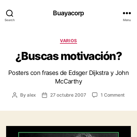
Buayacorp
Search
Menu
Categories
VARIOS
¿Buscas motivación?
Posters con frases de Edsger Dijkstra y John
McCarthy
on
By
alex
27 octubre 2007
1 Comment
Post
Post
¿Bus
author
date
motiv