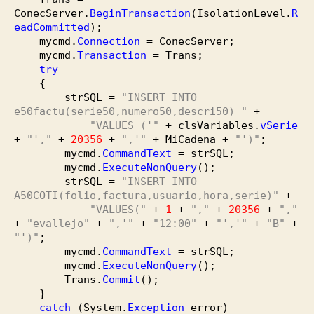
ConecServer.
BeginTransaction
(
IsolationLevel.
R
eadCommitted
)
;
mycmd.
Connection
= ConecServer;
mycmd.
Transaction
= Trans;
try
{
strSQL =
"INSERT INTO
e50factu(serie50,numero50,descri50) "
+
"VALUES ('"
+ clsVariables.
vSerie
+
"',"
+
20356
+
",'"
+ MiCadena +
"')"
;
mycmd.
CommandText
= strSQL;
mycmd.
ExecuteNonQuery
(
)
;
strSQL =
"INSERT INTO
A50COTI(folio,factura,usuario,hora,serie)"
+
"VALUES("
+
1
+
","
+
20356
+
","
+
"evallejo"
+
",'"
+
"12:00"
+
"','"
+
"B"
+
"')"
;
mycmd.
CommandText
= strSQL;
mycmd.
ExecuteNonQuery
(
)
;
Trans.
Commit
(
)
;
}
catch
(
System
.
Exception
error
)