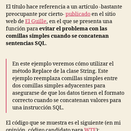
méto
El título hace referencia a un artículo -bastante
Repl
preocupante por cierto-
publicado
en el sitio
de
web de
El Guille
, en el que se presenta una
la
función para
evitar el problema con las
clase
comillas simples cuando se concatenan
Strin
sentencias SQL
.
En este ejemplo veremos cómo utilizar el
método Replace de la clase String. Este
ejemplo reemplaza comillas simples entre
dos comillas simples adyacentes para
asegurarse de que los datos tienen el formato
correcto cuando se concatenan valores para
una instrucción SQL.
El código que se muestra es el siguiente (en mi
opinión, código candidato para
WTF
):