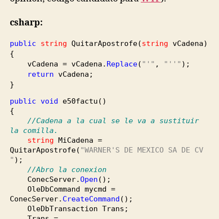
csharp:
public
string
QuitarApostrofe
(
string
vCadena
)
{
vCadena = vCadena.
Replace
(
"'"
,
"''"
)
;
return
vCadena;
}
public
void
e50factu
(
)
{
//Cadena a la cual se le va a sustituir
la comilla.
string
MiCadena =
QuitarApostrofe
(
"WARNER'S DE MEXICO SA DE CV
"
)
;
//Abro la conexion
ConecServer.
Open
(
)
;
OleDbCommand mycmd =
ConecServer.
CreateCommand
(
)
;
OleDbTransaction Trans;
Trans =