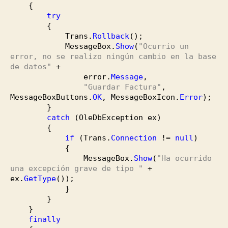
{
try
{
Trans.
Rollback
(
)
;
MessageBox.
Show
(
"Ocurrio un
error, no se realizo ningún cambio en la base
de datos"
+
error.
Message
,
"Guardar Factura"
,
MessageBoxButtons.
OK
, MessageBoxIcon.
Error
)
;
}
catch
(
OleDbException ex
)
{
if
(
Trans.
Connection
!=
null
)
{
MessageBox.
Show
(
"Ha ocurrido
una excepción grave de tipo "
+
ex.
GetType
(
)
)
;
}
}
}
finally