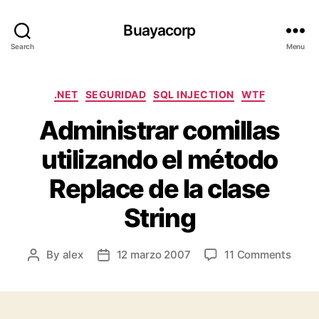
Buayacorp
Search
Menu
Categories
.NET
SEGURIDAD
SQL INJECTION
WTF
Administrar comillas
utilizando el método
Replace de la clase
String
on
By
alex
12 marzo 2007
11 Comments
Post
Post
Admin
author
date
comil
utili
el