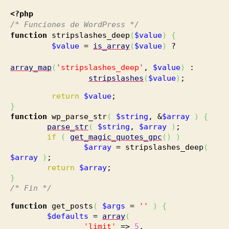
<?php
/* Funciones de WordPress */
function
stripslashes_deep
(
$value
)
{
$value
=
is_array
(
$value
)
?
array_map
(
'stripslashes_deep'
,
$value
)
:
stripslashes
(
$value
)
;
return
$value
;
}
function
wp_parse_str
(
$string
, &
$array
)
{
parse_str
(
$string
,
$array
)
;
if
(
get_magic_quotes_gpc
(
)
)
$array
= stripslashes_deep
(
$array
)
;
return
$array
;
}
/* Fin */
function
get_posts
(
$args
=
''
)
{
$defaults
=
array
(
'limit'
=>
5
,