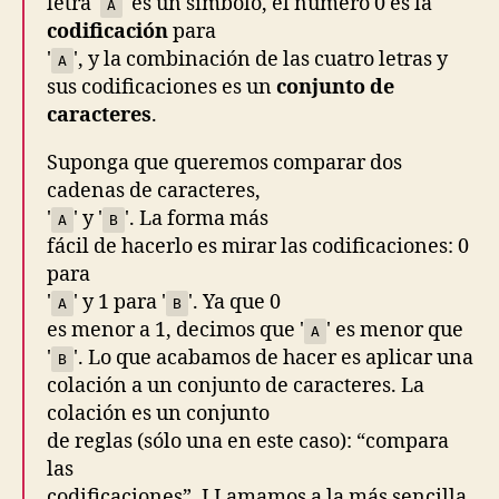
letra '
' es un símbolo, el número 0 es la
A
codificación
para
'
', y la combinación de las cuatro letras y
A
sus codificaciones es un
conjunto de
caracteres
.
Suponga que queremos comparar dos
cadenas de caracteres,
'
' y '
'. La forma más
A
B
fácil de hacerlo es mirar las codificaciones: 0
para
'
' y 1 para '
'. Ya que 0
A
B
es menor a 1, decimos que '
' es menor que
A
'
'. Lo que acabamos de hacer es aplicar una
B
colación a un conjunto de caracteres. La
colación es un conjunto
de reglas (sólo una en este caso): “
compara
las
codificaciones
”. LLamamos a la más sencilla