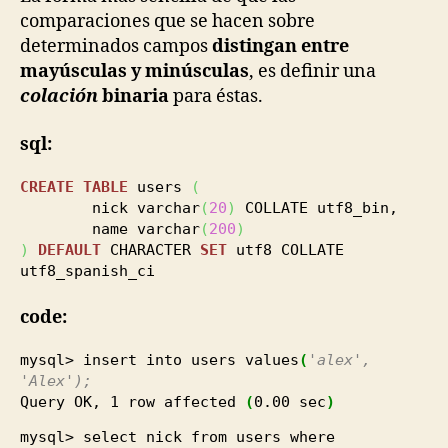
comparaciones que se hacen sobre
determinados campos
distingan entre
mayúsculas y minúsculas
, es definir una
colación
binaria
para éstas.
sql:
CREATE
TABLE
users
(
nick varchar
(
20
)
COLLATE utf8_bin,
name varchar
(
200
)
)
DEFAULT
CHARACTER
SET
utf8 COLLATE
utf8_spanish_ci
code:
mysql> insert into users values
(
'alex',
'Alex');
Query OK,
1
row affected
(
0.00
sec
)
mysql> select nick from users where