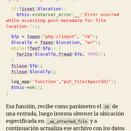
if
(
!
isset
(
$location
)
)
$this
->
internal_error
(
__
(
'Error ocurred
while accessing post metadata for file
location.'
)
)
;
$fp
=
fopen
(
"php://input"
,
"rb"
)
;
$localfp
=
fopen
(
$location
,
"w+"
)
;
while
(
!
feof
(
$fp
)
)
{
fwrite
(
$localfp
,
fread
(
$fp
,
4096
)
)
;
}
fclose
(
$fp
)
;
fclose
(
$localfp
)
;
log_app
(
'function'
,
"put_file($postID)"
)
;
$this
->
ok
(
)
;
}
Esa función, recibe como parámetro el
de
ID
una entrada, luego intenta obtener la ubicación
especificada en
y a
_wp_attached_file
continuación actualiza ese archivo con los datos