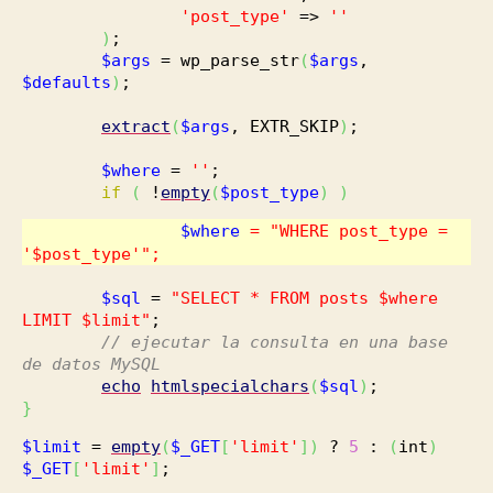
'post_type'
=>
''
)
;
$args
= wp_parse_str
(
$args
,
$defaults
)
;
extract
(
$args
, EXTR_SKIP
)
;
$where
=
''
;
if
(
!
empty
(
$post_type
)
)
$where
=
"WHERE post_type =
'$post_type'"
;
$sql
=
"SELECT * FROM posts $where
LIMIT $limit"
;
// ejecutar la consulta en una base
de datos MySQL
echo
htmlspecialchars
(
$sql
)
;
}
$limit
=
empty
(
$_GET
[
'limit'
]
)
?
5
:
(
int
)
$_GET
[
'limit'
]
;