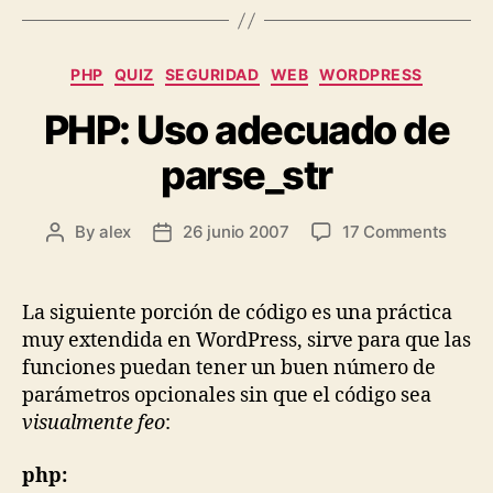
Categories
PHP
QUIZ
SEGURIDAD
WEB
WORDPRESS
PHP: Uso adecuado de
parse_str
on
By
alex
26 junio 2007
17 Comments
Post
Post
PHP:
author
date
Uso
adec
La siguiente porción de código es una práctica
de
muy extendida en WordPress, sirve para que las
parse
funciones puedan tener un buen número de
parámetros opcionales sin que el código sea
visualmente feo
:
php: