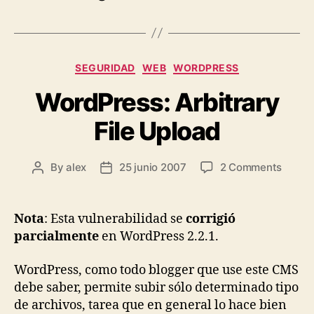
Categories
SEGURIDAD
WEB
WORDPRESS
WordPress: Arbitrary
File Upload
on
By
alex
25 junio 2007
2 Comments
Post
Post
WordP
author
date
Arbitr
File
Nota
: Esta vulnerabilidad se
corrigió
Uploa
parcialmente
en WordPress 2.2.1.
WordPress, como todo blogger que use este CMS
debe saber, permite subir sólo determinado tipo
de archivos, tarea que en general lo hace bien