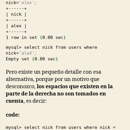
nick=
'alex';
+------+
| nick |
+------+
| alex |
+------+
1
row in set
(
0.00
sec
)
mysql> select nick from users where
nick=
'aleX';
Empty set
(
0.00
sec
)
Pero existe un pequeño detalle con esa
alternativa, porque por un motivo que
desconozco,
los espacios que existen en la
parte de la derecha no son tomados en
cuenta
, es decir:
code:
mysql> select nick from users where nick =