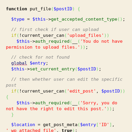
function
put_file
(
$postID
)
{
$type
=
$this
->
get_accepted_content_type
(
)
;
// first check if user can upload
if
(
!current_user_can
(
'upload_files'
)
)
$this
->
auth_required
(
__
(
'You do not have
permission to upload files.'
)
)
;
// check for not found
global
$entry
;
$this
->
set_current_entry
(
$postID
)
;
// then whether user can edit the specific
post
if
(
!current_user_can
(
'edit_post'
,
$postID
)
)
{
$this
->
auth_required
(
__
(
'Sorry, you do
not have the right to edit this post.'
)
)
;
}
$location
= get_post_meta
(
$entry
[
'ID'
]
,
'_wp_attached_file'
,
true
)
;