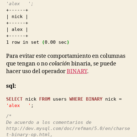
'alex ';
+------+
| nick |
+------+
| alex |
+------+
1
row in set
(
0.00
sec
)
Para evitar este comportamiento en columnas
que tengan o no
colación
binaria, se puede
hacer uso del operador
BINARY
.
sql:
SELECT
nick
FROM
users
WHERE
BINARY
nick =
'alex '
;
/*
De acuerdo a los comentarios de
http://dev.mysql.com/doc/refman/5.0/en/charse
t-binary-op.html,