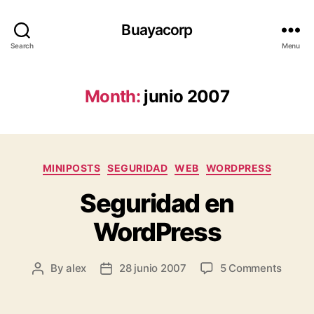
Buayacorp
Search
Menu
Month:
junio 2007
Categories
MINIPOSTS
SEGURIDAD
WEB
WORDPRESS
Seguridad en
WordPress
on
By
alex
28 junio 2007
5 Comments
Post
Post
Segur
author
date
en
WordP