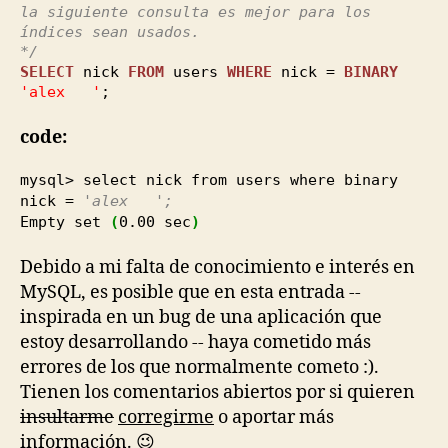
la siguiente consulta es mejor para los
índices sean usados.
*/
SELECT
nick
FROM
users
WHERE
nick =
BINARY
'alex '
;
code:
mysql> select nick from users where binary
nick =
'alex ';
Empty set
(
0.00
sec
)
Debido a mi falta de conocimiento e interés en
MySQL, es posible que en esta entrada --
inspirada en un bug de una aplicación que
estoy desarrollando -- haya cometido más
errores de los que normalmente cometo :).
Tienen los comentarios abiertos por si quieren
insultarme
corregirme
o aportar más
información. 😉