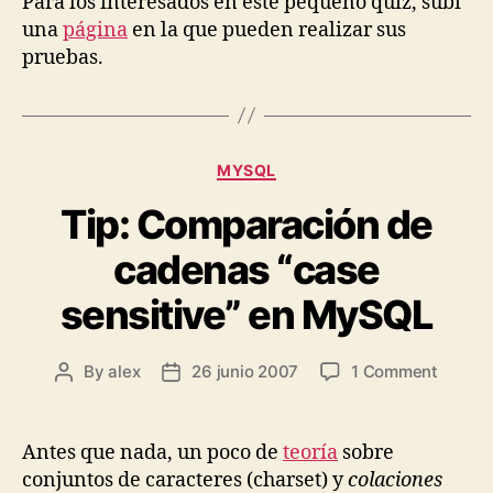
Para los interesados en este pequeño quiz, subí
una
página
en la que pueden realizar sus
pruebas.
Categories
MYSQL
Tip: Comparación de
cadenas “case
sensitive” en MySQL
on
By
alex
26 junio 2007
1 Comment
Post
Post
Tip:
author
date
Compa
de
Antes que nada, un poco de
teoría
sobre
caden
conjuntos de caracteres (charset) y
colaciones
“case