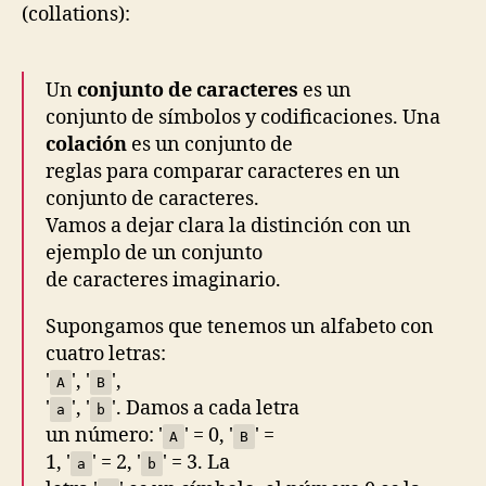
(collations):
sensiti
en
MySQL
Un
conjunto de caracteres
es un
conjunto de símbolos y codificaciones. Una
colación
es un conjunto de
reglas para comparar caracteres en un
conjunto de caracteres.
Vamos a dejar clara la distinción con un
ejemplo de un conjunto
de caracteres imaginario.
Supongamos que tenemos un alfabeto con
cuatro letras:
'
', '
',
A
B
'
', '
'. Damos a cada letra
a
b
un número: '
' = 0, '
' =
A
B
1, '
' = 2, '
' = 3. La
a
b