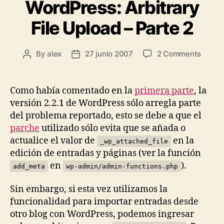
WordPress: Arbitrary
File Upload – Parte 2
on
By
alex
27 junio 2007
2 Comments
Post
Post
WordP
author
date
Arbitr
File
Como había comentado en la
primera parte
, la
Uploa
versión 2.2.1 de WordPress sólo arregla parte
–
del problema reportado, esto se debe a que el
Parte
parche
utilizado sólo evita que se añada o
2
actualice el valor de
en la
_wp_attached_file
edición de entradas y páginas (ver la función
en
).
add_meta
wp-admin/admin-functions.php
Sin embargo, si esta vez utilizamos la
funcionalidad para importar entradas desde
otro blog con WordPress, podemos ingresar