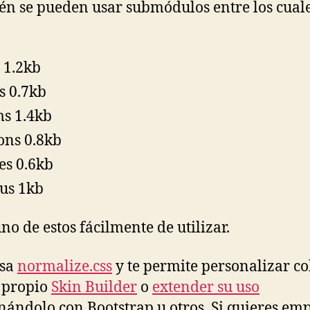
n se pueden usar submódulos entre los cual
 1.2kb
s 0.7kb
s 1.4kb
ons 0.8kb
es 0.6kb
us 1kb
no de estos fácilmente de utilizar.
usa
normalize.css
y te permite personalizar co
 propio
Skin Builder
o
extender su uso
ándolo con Bootstrap u otros. Si quieres em