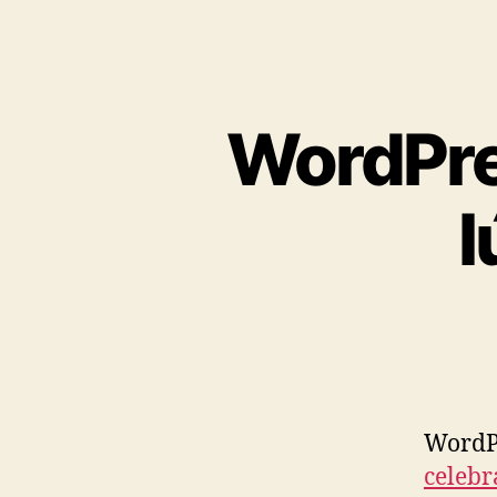
WordPre
l
WordPr
celebr