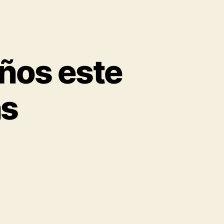
ños este
as