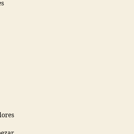
es
lores
pezar