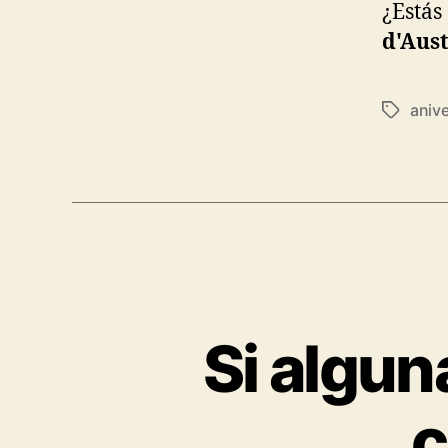
¿Estás
d'Aust
anive
Tags
Si algun
c