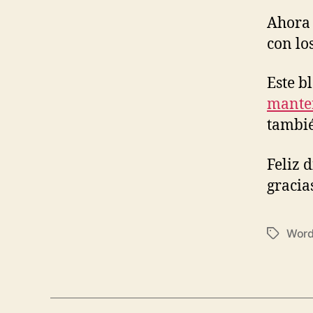
Ahora
con lo
Este b
mante
tambié
Feliz 
gracia
Word
Tags