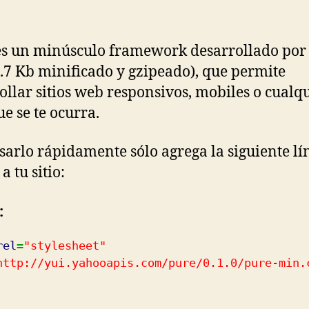
 es un minúsculo framework desarrollado por
5.7 Kb minificado y gzipeado), que permite
ollar sitios web responsivos, mobiles o cualq
ue se te ocurra.
sarlo rápidamente sólo agrega la siguiente lí
a tu sitio:
:
rel
=
"stylesheet"
http://yui.yahooapis.com/pure/0.1.0/pure-min.