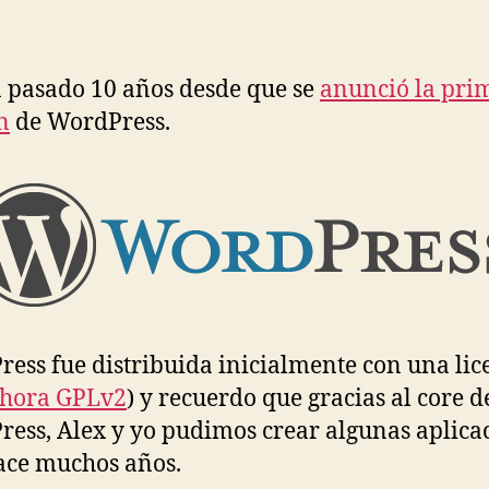
author
date
a
d
Wo
 pasado 10 años desde que se
anunció la pri
n
de WordPress.
ess fue distribuida inicialmente con una lic
hora GPLv2
) y recuerdo que gracias al core d
ess, Alex y yo pudimos crear algunas aplica
ace muchos años.