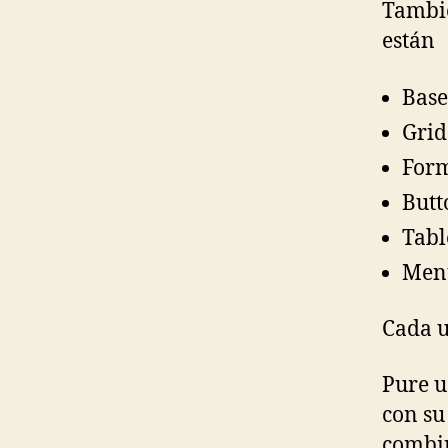
Tambié
están
Base
Grid
Form
Butt
Tabl
Men
Cada u
Pure 
con su
combin