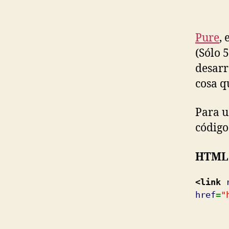
Pure
,
(Sólo 
desarr
cosa q
Para u
código 
HTML
<link
href
=
"