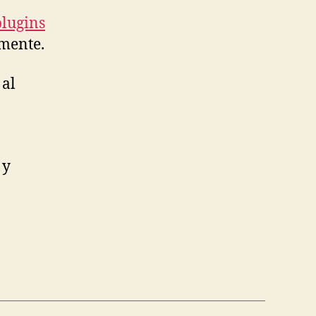
plugins
lmente.
 al
 y