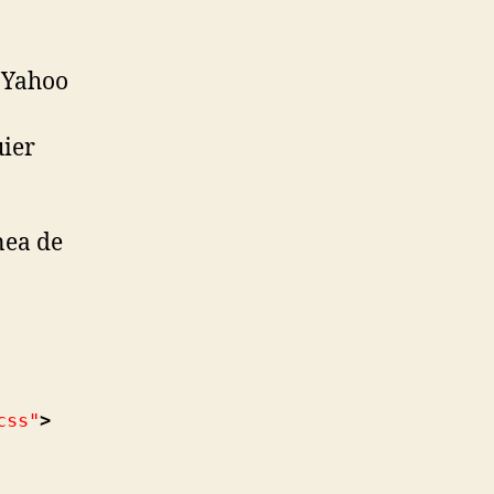
 Yahoo
uier
nea de
css"
>