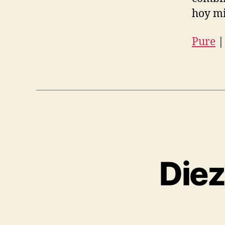
hoy mi
Pure
Diez