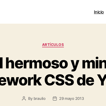
Inicio
Categories
ARTÍ­CULOS
el hermoso y mi
ework CSS de 
By
braulio
29 mayo 2013
Post
Post
author
date