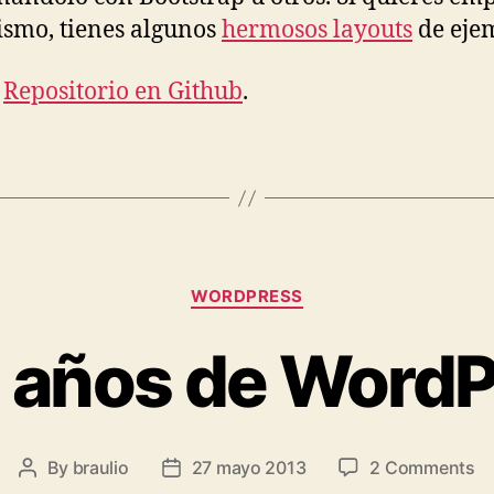
smo, tienes algunos
hermosos layouts
de eje
|
Repositorio en Github
.
Categories
WORDPRESS
 años de Word
o
By
braulio
27 mayo 2013
2 Comments
Post
Post
Di