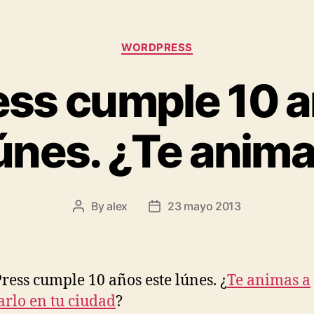
Categories
WORDPRESS
ss cumple 10 a
únes. ¿Te anim
By
alex
23 mayo 2013
Post
Post
author
date
ess cumple 10 años este lúnes. ¿
Te animas a
arlo en tu ciudad
?