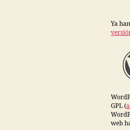
Ya han
versió
WordPr
GPL (
a
WordPr
web h