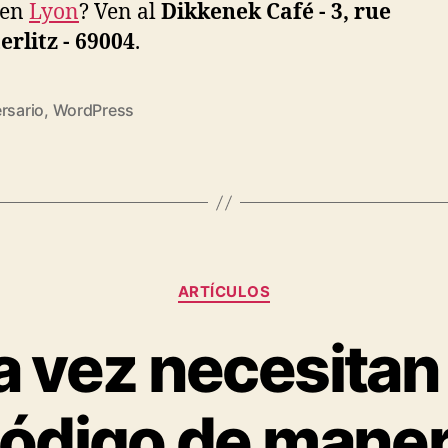
 en
Lyon
? Ven al
Dikkenek Café - 3, rue
erlitz - 69004
.
rsario
,
WordPress
Categories
ARTÍ­CULOS
a vez necesitan
ódigo de mane